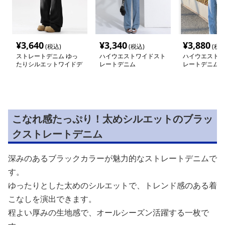
¥
3,640
¥
3,340
¥
3,880
(税込)
(税込)
(税込
ストレートデニム ゆっ
ハイウエストワイドスト
ハイウエストワ
たりシルエットワイドデ
レートデニム
レートデニム
ニムパンツ
こなれ感たっぷり！太めシルエットのブラッ
クストレートデニム
深みのあるブラックカラーが魅力的なストレートデニムで
す。
ゆったりとした太めのシルエットで、トレンド感のある着
こなしを演出できます。
程よい厚みの生地感で、オールシーズン活躍する一枚で