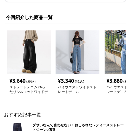
今回紹介した商品一覧
¥
3,640
¥
3,340
¥
3,880
(税込)
(税込)
(税込
ストレートデニム ゆっ
ハイウエストワイドスト
ハイウエストワ
たりシルエットワイドデ
レートデニム
レートデニム
ニムパンツ
おすすめ記事一覧
ダサいなんて言わせない！おしゃれなレディースストレー
トジーンズ5選