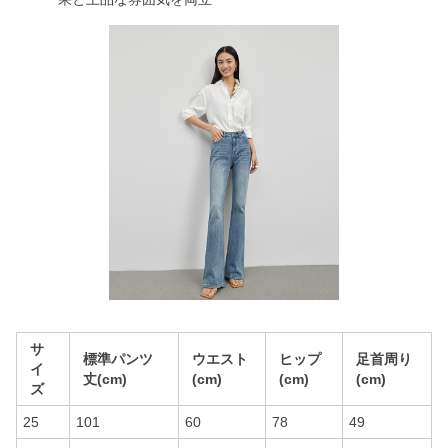
サ
標準パンツ
ウエスト
ヒップ
足首周り
イ
丈(cm)
(cm)
(cm)
(cm)
ズ
25
101
60
78
49