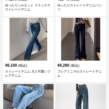
ゆったりシルエット リラックス
ゆったりストレートデニムパン
ストレートデニム
ツ
¥
6,100
¥
6,280
(税込)
(税込)
ストレートデニム 大人可愛いフ
フレアミニマルストレートデニ
レアデニム
ム