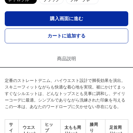
購入画面に進む
カートに追加する
商品説明
定番のストレートデニム、ハイウエスト設計で脚長効果を演出。
スキニーフィットながらも快適な着心地を実現。裾にかけてまっ
すぐなシルエットは、どんなトップスとも見事に調和し、デイリ
ーコーデに最適。シンプルでありながら洗練された印象を与える
この一本は、あなたのワードローブに欠かせない存在になる。
サ
ヒッ
膝周
ウエス
太もも周
足首周
イ
プ
り