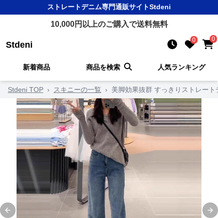
ストレートデニム
専門通販サイト
Stdeni
10,000
円以上のご購入で送料無料
0
0
Stdeni
新着商品
商品を検索
人気ランキング
Stdeni TOP
›
スキニーの一覧
›
美脚効果抜群 すっきりストレート
Previous slide
Ne