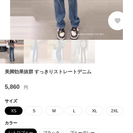
美脚効果抜群 すっきりストレートデニム
5,860
円
サイズ
XS
S
M
L
XL
2XL
カラー
レトロブルー
ブラック
ブルーグレー