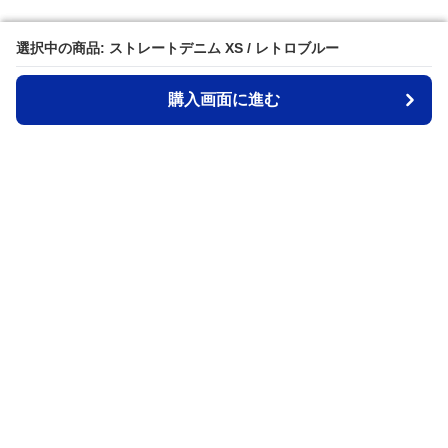
選択中の商品: ストレートデニム XS / レトロブルー
選択中の商品: ストレートデニム XS / レトロブルー
購入画面に進む
購入画面に進む
Stdeni
について
会社概要