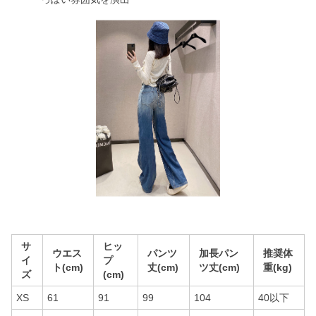
サ
ヒッ
ウエス
パンツ
加長パン
推奨体
イ
プ
ト(cm)
丈(cm)
ツ丈(cm)
重(kg)
ズ
(cm)
XS
61
91
99
104
40以下