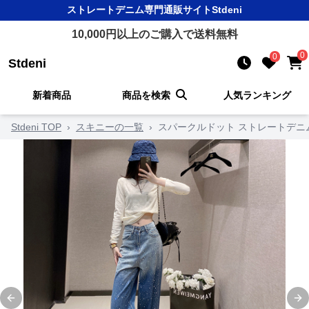
ストレートデニム
専門通販サイト
Stdeni
10,000
円以上のご購入で送料無料
0
0
Stdeni
新着商品
商品を検索
人気ランキング
Stdeni TOP
›
スキニーの一覧
›
スパークルドット ストレートデニ
Previous slide
Ne