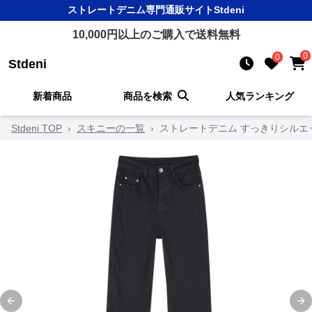
ストレートデニム
専門通販サイト
Stdeni
10,000
円以上のご購入で送料無料
0
0
Stdeni
新着商品
商品を検索
人気ランキング
Stdeni TOP
›
スキニーの一覧
›
ストレートデニム すっきりシルエ
Previous slide
Ne