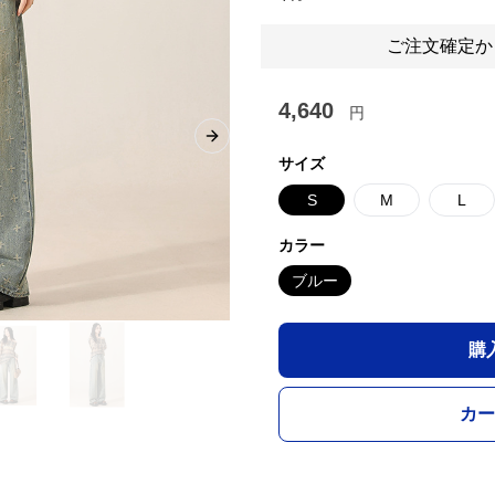
ご注文確定か
4,640
円
Next slide
サイズ
S
M
L
カラー
ブルー
購
カー