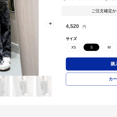
ご注文確定か
4,520
Next slide
円
サイズ
XS
S
M
購
カー