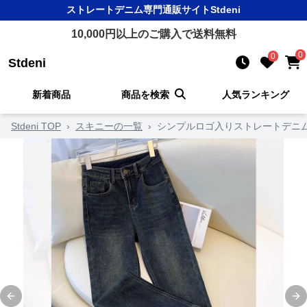
ストレートデニム
専門通販サイト
Stdeni
10,000
円以上のご購入で送料無料
0
0
Stdeni
新着商品
商品を検索
人気ランキング
Stdeni TOP
›
スキニーの一覧
›
シンプルロゴ入りストレートデニ
Previous slide
Ne