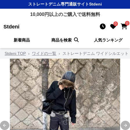
ストレートデニム
専門通販サイト
Stdeni
10,000
円以上のご購入で送料無料
0
0
Stdeni
新着商品
商品を検索
人気ランキング
Stdeni TOP
›
ワイドの一覧
›
ストレートデニム ワイドシルエット 
Previous slide
Ne