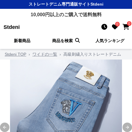
ストレートデニム
専門通販サイト
Stdeni
10,000
円以上のご購入で送料無料
0
0
Stdeni
新着商品
商品を検索
人気ランキング
Stdeni TOP
›
ワイドの一覧
›
高級刺繍入りストレートデニム
Previous slide
Ne