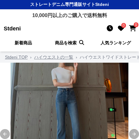
ストレートデニム
専門通販サイト
Stdeni
10,000
円以上のご購入で送料無料
0
0
Stdeni
新着商品
商品を検索
人気ランキング
Stdeni TOP
›
ハイウエストの一覧
›
ハイウエストワイドストレー
Previous slide
Ne