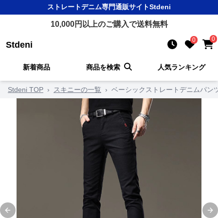
ストレートデニム
専門通販サイト
Stdeni
10,000
円以上のご購入で送料無料
0
0
Stdeni
新着商品
商品を検索
人気ランキング
Stdeni TOP
›
スキニーの一覧
›
ベーシックストレートデニムパン
Previous slide
Ne