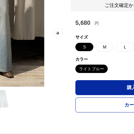
ご注文確定か
5,680
円
Next slide
サイズ
S
M
L
カラー
ライトブルー
購
カー