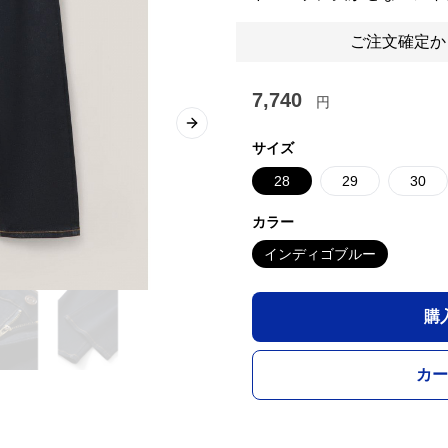
ご注文確定か
7,740
円
Next slide
サイズ
28
29
30
カラー
インディゴブルー
購
カー