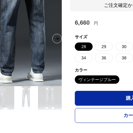
ご注文確定か
6,660
円
サイズ
Next slide
28
29
30
34
36
38
カラー
ヴィンテージブルー
購
カー