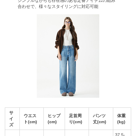
シンプルながらも存在感のある定番アイテムの組み
合わせで、様々なスタイリングに対応可能
サ
ウエス
ヒップ
足首周
パンツ
体重
イ
ト(cm)
(cm)
り(cm)
丈(cm)
(kg)
ズ
37.5-