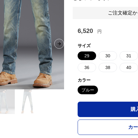
ご注文確定か
6,520
円
サイズ
Next slide
29
30
31
36
38
40
カラー
ブルー
購
カー