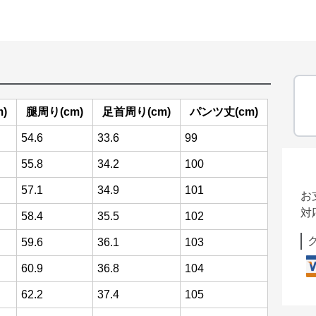
)
腿周り(cm)
足首周り(cm)
パンツ丈(cm)
54.6
33.6
99
55.8
34.2
100
57.1
34.9
101
お
対
58.4
35.5
102
59.6
36.1
103
60.9
36.8
104
62.2
37.4
105