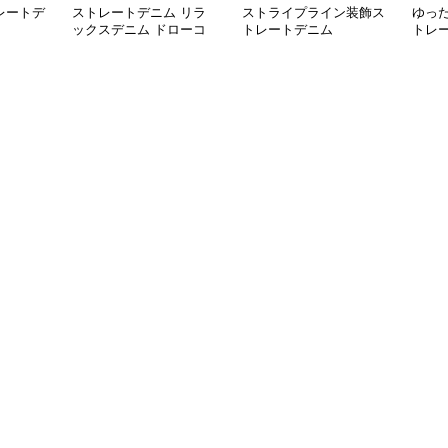
レートデ
ストレートデニム リラ
ストライプライン装飾ス
ゆっ
ックスデニム ドローコ
トレートデニム
トレ
ード付き