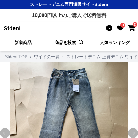
ストレートデニム
専門通販サイト
Stdeni
10,000
円以上のご購入で送料無料
0
0
Stdeni
新着商品
商品を検索
人気ランキング
Stdeni TOP
›
ワイドの一覧
›
ストレートデニム 上質デニム ワイ
Previous slide
Ne