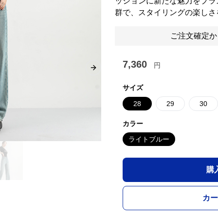
ッションに新たな魅力をプラ
群で、スタイリングの楽しさ
ご注文確定か
7,360
円
Next slide
サイズ
28
29
30
カラー
ライトブルー
購
カー