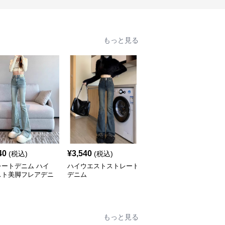
もっと見る
40
¥
3,540
¥
6,520
(税込)
(税込)
(税込)
レートデニム ハイ
ハイウエストストレート
ハイウエストストレート
スト美脚フレアデニ
デニム
デニム ワイド マーク入
り
もっと見る