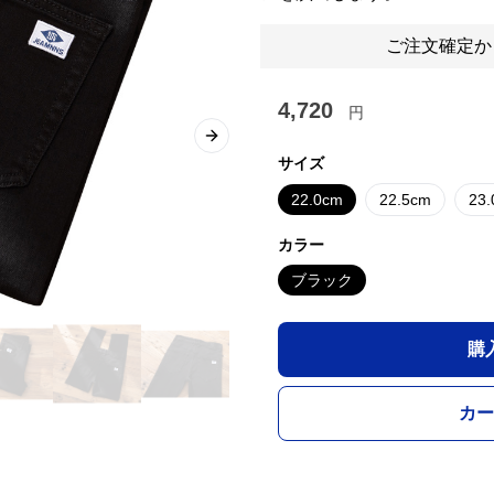
ご注文確定か
4,720
円
Next slide
サイズ
22.0cm
22.5cm
23
カラー
ブラック
購
カー