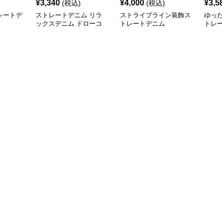
¥
3,340
¥
4,000
¥
3,5
(税込)
(税込)
レートデ
ストレートデニム リラ
ストライプライン装飾ス
ゆっ
ックスデニム ドローコ
トレートデニム
トレ
ード付き