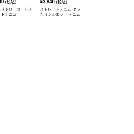
80
¥
3,840
¥
3,500
(税込)
(税込)
(税込)
たりドローコードス
ストレートデニム ゆっ
ゆったりシルエット ス
ートデニム
たりシルエット デニム
トレートデニム
パンツ