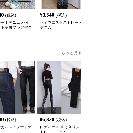
40
¥
3,540
¥
6,520
(税込)
(税込)
(税込)
レートデニム ハイ
ハイウエストストレート
ハイウエストストレート
スト美脚フレアデニ
デニム
デニム ワイド マーク入
り
もっと見る
00
¥
6,820
¥
6,020
(税込)
(税込)
(税込)
シカルストレートデ
レディース すっきりス
モノグラム刺繍入り ス
トレートデニム
トレートデニム