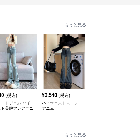
もっと見る
40
¥
3,540
¥
6,520
(税込)
(税込)
(税込)
レートデニム ハイ
ハイウエストストレート
ハイウエストストレート
スト美脚フレアデニ
デニム
デニム ワイド マーク入
り
もっと見る