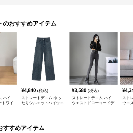
ト
のおすすめアイテム
¥
4,840
¥
3,580
¥
4,3
(税込)
(税込)
 ハイ
ストレートデニム ゆっ
ストレートデニム ハイ
スト
ートワイ
たりシルエットハイウエ
ウエストドローコードデ
ウエ
ストデニム
ニムパンツ
ム
おすすめアイテム