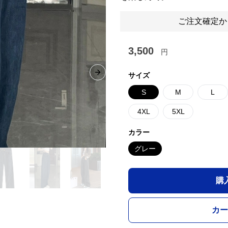
ご注文確定か
3,500
円
サイズ
Next slide
S
M
L
4XL
5XL
カラー
グレー
購
カー