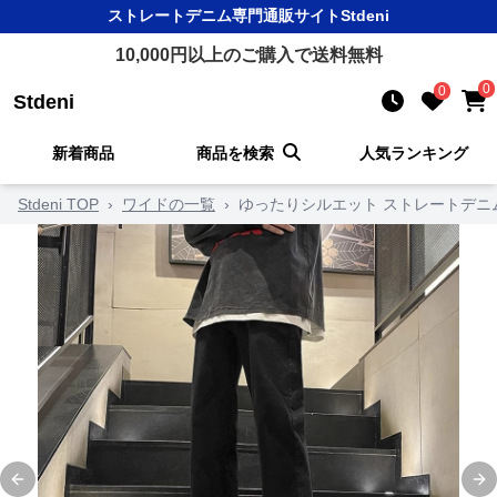
ストレートデニム
専門通販サイト
Stdeni
10,000
円以上のご購入で送料無料
0
0
Stdeni
新着商品
商品を検索
人気ランキング
Stdeni TOP
›
ワイドの一覧
›
ゆったりシルエット ストレートデニ
Previous slide
Ne