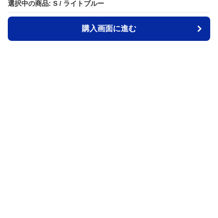
選択中の商品: S / ライトブルー
選択中の商品: S / ライトブルー
購入画面に進む
購入画面に進む
Stdeni
について
会社概要
利用規約