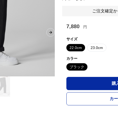
ご注文確定か
7,880
円
Next slide
サイズ
22.0cm
23.0cm
カラー
ブラック
購
カー